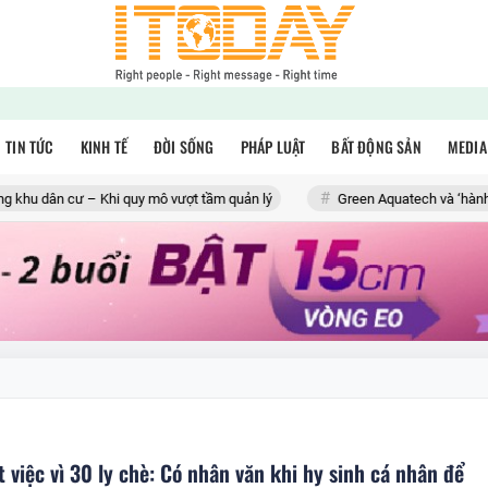
TIN TỨC
KINH TẾ
ĐỜI SỐNG
PHÁP LUẬT
BẤT ĐỘNG SẢN
MEDIA
 dân cư – Khi quy mô vượt tầm quản lý
Green Aquatech và ‘hành trìn
 việc vì 30 ly chè: Có nhân văn khi hy sinh cá nhân để