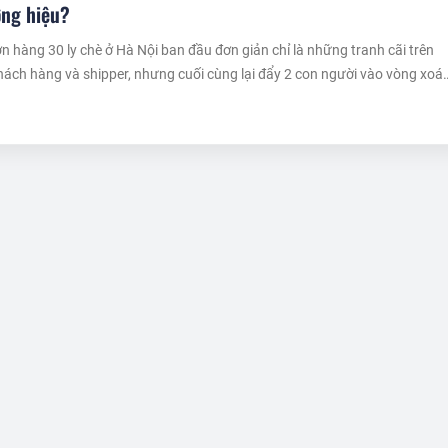
ơng hiệu?
 hàng 30 ly chè ở Hà Nội ban đầu đơn giản chỉ là những tranh cãi trên
ách hàng và shipper, nhưng cuối cùng lại đẩy 2 con người vào vòng xoá
ệc và bị chỉ trích dữ dội từ dư luận.