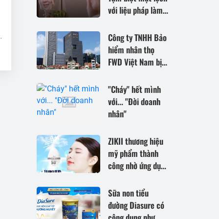
với liệu pháp làm
đẹp không xâm lấn
đến từ Nhật Bản
Công ty TNHH Bảo
y
hiểm nhân thọ
FWD Việt Nam bị
tố gây khó khăn và
cản trở các Đại lý
"Cháy" hết mình
bảo hiểm cắt
với... "Đời doanh
Code?
nhân"
ZIKII thương hiệu
mỹ phẩm thành
công nhờ ứng dụng
nền tảng công
nghệ đến từ Nhật
Sữa non tiểu
Bản
đường Diasure có
công dụng như