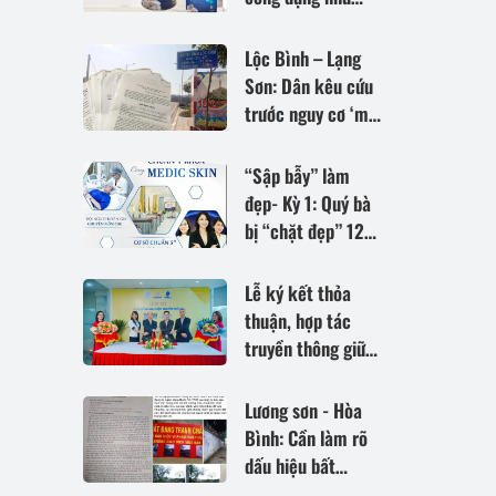
quảng cáo?
Lộc Bình – Lạng
Sơn: Dân kêu cứu
trước nguy cơ ‘mất
nhà, mất ruộng’?
“Sập bẫy” làm
đẹp- Kỳ 1: Quý bà
bị “chặt đẹp” 120
triệu đồng tại Viện
thẩm mỹ quốc tế
Lễ ký kết thỏa
Medic Skin
thuận, hợp tác
truyền thông giữa
SOFACO GROUP &
VNPACO MEDIA
Lương sơn - Hòa
Bình: Cần làm rõ
dấu hiệu bất
thường trong việc