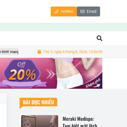
Hotline
Email
Thứ 5, ngày 6 tháng 8, 2026, 12:06:59
h’ mang hàu Quảng Ninh xuất khẩu?
Tượng ngựa mạ vàng giá hàng chục
BÀI ĐỌC NHIỀU
Meraki Medispa:
Tạm biệt mặt lệch