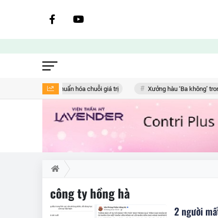
thủ pháp lý và chuẩn hóa chuỗi giá trị
Xưởng hàu ‘Ba không’ trong khu
công ty hồng hà
2 người mất