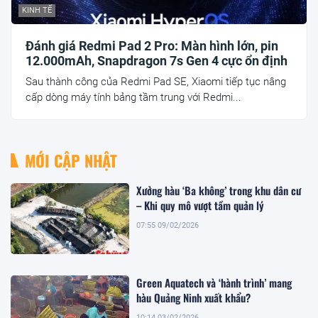
KINH TẾ
Đánh giá Redmi Pad 2 Pro: Màn hình lớn, pin
12.000mAh, Snapdragon 7s Gen 4 cực ổn định
Sau thành công của Redmi Pad SE, Xiaomi tiếp tục nâng
cấp dòng máy tính bảng tầm trung với Redmi...
MỚI CẬP NHẬT
Xưởng hàu ‘Ba không’ trong khu dân cư
– Khi quy mô vượt tầm quản lý
07:55 09/02/2026
Green Aquatech và ‘hành trình’ mang
hàu Quảng Ninh xuất khẩu?
10:14 03/02/2026