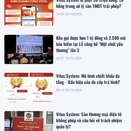
hổng trong xử lý sàn TMĐT trái phép?
14:04 23/10/2025
Kêu gọi được hơn 1 tỷ đồng và 2.500 mũ
bảo hiểm tại Lễ công bố "Một chút yêu
thương" lần 3
20:57 13/10/2025
Vitus System: Mô hình chiết khấu đa
tầng - Dấu hiệu của đa cấp trá hình?
09:15 03/10/2025
Vitus System: Sàn thương mại điện tử
không phép và câu hỏi về trách nhiệm
quản lý?