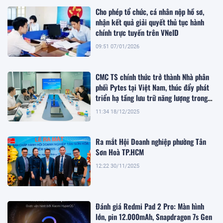
Cho phép tổ chức, cá nhân nộp hồ sơ,
nhận kết quả giải quyết thủ tục hành
chính trực tuyến trên VNeID
09:51 07/01/2026
CMC TS chính thức trở thành Nhà phân
phối Pytes tại Việt Nam, thúc đẩy phát
triển hạ tầng lưu trữ năng lượng trong
giai đoạn chuyển dịch xanh
11:34 18/12/2025
Ra mắt Hội Doanh nghiệp phường Tân
Sơn Hoà TP.HCM
12:22 30/11/2025
Đánh giá Redmi Pad 2 Pro: Màn hình
lớn, pin 12.000mAh, Snapdragon 7s Gen