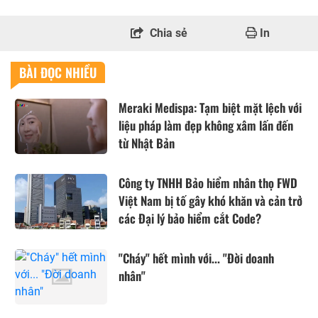
Chia sẻ
In
BÀI ĐỌC NHIỀU
Meraki Medispa: Tạm biệt mặt lệch với
liệu pháp làm đẹp không xâm lấn đến
từ Nhật Bản
Công ty TNHH Bảo hiểm nhân thọ FWD
Việt Nam bị tố gây khó khăn và cản trở
các Đại lý bảo hiểm cắt Code?
"Cháy" hết mình với... "Đời doanh
nhân"