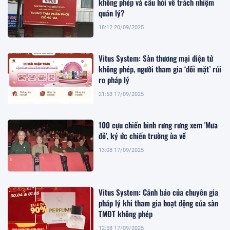
không phép và câu hỏi về trách nhiệm
quản lý?
18:12 20/09/2025
Vitus System: Sàn thương mại điện tử
không phép, người tham gia ‘đối mặt’ rủi
ro pháp lý
21:53 17/09/2025
100 cựu chiến binh rưng rưng xem 'Mưa
đỏ', ký ức chiến trường ùa về
13:08 17/09/2025
Vitus System: Cảnh báo của chuyên gia
pháp lý khi tham gia hoạt động của sàn
TMĐT không phép
12:58 17/09/2025