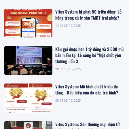
Vitus System bị phạt 50 triệu đồng: Lỗ
hổng trong xử lý sàn TMĐT trái phép?
14:04 23/10/2025
Kêu gọi được hơn 1 tỷ đồng và 2.500 mũ
bảo hiểm tại Lễ công bố "Một chút yêu
thương" lần 3
20:57 13/10/2025
Vitus System: Mô hình chiết khấu đa
tầng - Dấu hiệu của đa cấp trá hình?
09:15 03/10/2025
Vitus System: Sàn thương mại điện tử