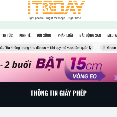
TIN TỨC
KINH TẾ
ĐỜI SỐNG
PHÁP LUẬT
BẤT ĐỘNG SẢN
MEDIA
‘Ba không’ trong khu dân cư – Khi quy mô vượt tầm quản lý
Green Aqu
THÔNG TIN GIẤY PHÉP