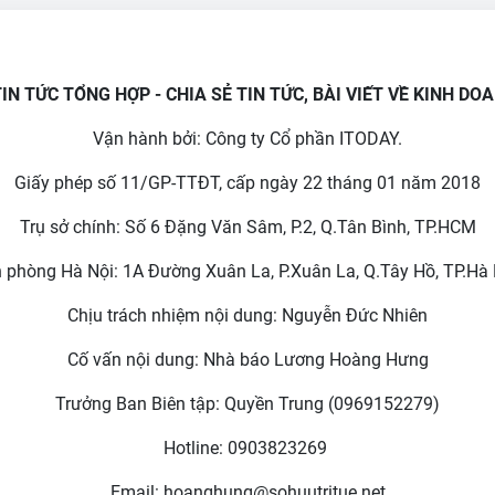
TIN TỨC TỔNG HỢP - CHIA SẺ TIN TỨC, BÀI VIẾT VỀ KINH DO
Vận hành bởi: Công ty Cổ phần ITODAY.
Giấy phép số 11/GP-TTĐT, cấp ngày 22 tháng 01 năm 2018
Trụ sở chính: Số 6 Đặng Văn Sâm, P.2, Q.Tân Bình, TP.HCM
 phòng Hà Nội: 1A Đường Xuân La, P.Xuân La, Q.Tây Hồ, TP.Hà 
Chịu trách nhiệm nội dung: Nguyễn Đức Nhiên
Cố vấn nội dung: Nhà báo Lương Hoàng Hưng
Trưởng Ban Biên tập: Quyền Trung (0969152279)
Hotline: 0903823269
Email: hoanghung@sohuutritue.net