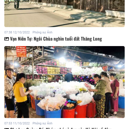
07:38 12/10/2022
Phóng sự Ảnh
Vạn Niên Tự: Ngôi Chùa nghìn tuổi đất Thăng Long
07:53 11/10/2022
Phóng sự Ảnh