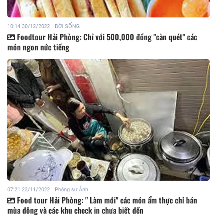
10:14 30/12/2022
ĐỜI SỐNG
Foodtour Hải Phòng: Chỉ với 500,000 đồng "càn quét" các
món ngon nức tiếng
07:21 23/11/2022
Phóng sự Ảnh
Food tour Hải Phòng: " Làm mới" các món ẩm thực chỉ bán
mùa đông và các khu check in chưa biết đến