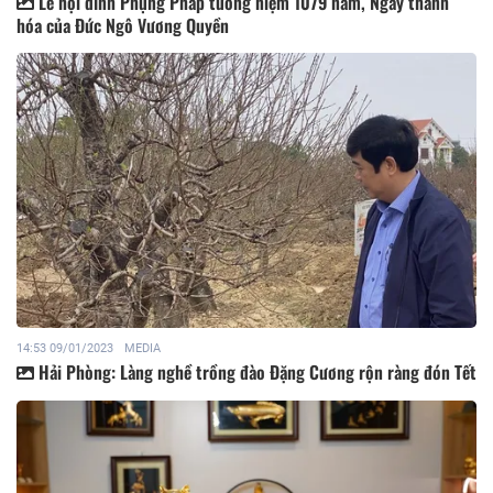
Lễ hội đình Phụng Pháp tưởng niệm 1079 năm, Ngày thánh
hóa của Đức Ngô Vương Quyền
14:53 09/01/2023
MEDIA
Hải Phòng: Làng nghề trồng đào Đặng Cương rộn ràng đón Tết