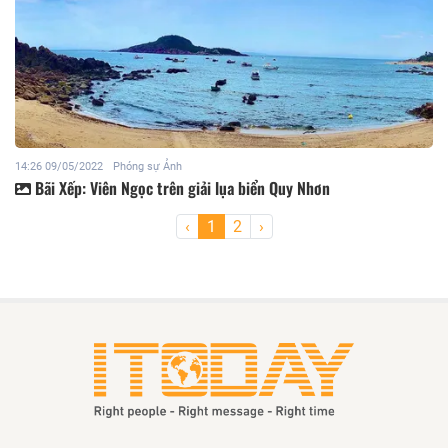
14:26 09/05/2022
Phóng sự Ảnh
Bãi Xếp: Viên Ngọc trên giải lụa biển Quy Nhơn
‹
1
2
›