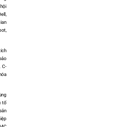
 hội
ll,
ian
ot,
tích
 bảo
 C-
hóa
cùng
 tố
 sản
hiệp
 CMC