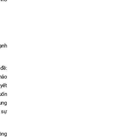
ạnh
 đề:
thảo
uyết
muốn
ung
h sự
công