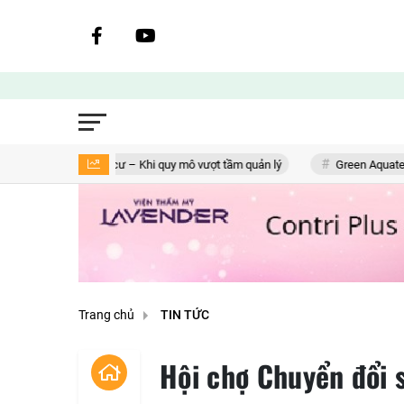
 khu dân cư – Khi quy mô vượt tầm quản lý
Green Aquatech và ‘hành t
Trang chủ
TIN TỨC
Hội chợ Chuyển đổi 