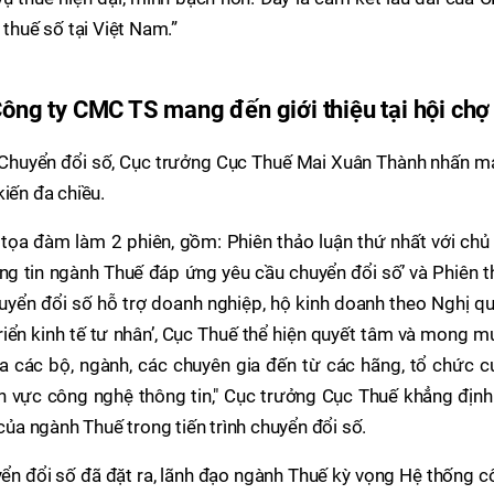
 thuế số tại Việt Nam.”
g ty CMC TS mang đến giới thiệu tại hội chợ
ợ Chuyển đổi số, Cục trưởng Cục Thuế Mai Xuân Thành nhấn m
iến đa chiều.
 tọa đàm làm 2 phiên, gồm: Phiên thảo luận thứ nhất với chủ
ông tin ngành Thuế đáp ứng yêu cầu chuyển đổi số’ và Phiên 
chuyển đổi số hỗ trợ doanh nghiệp, hộ kinh doanh theo Nghị q
riển kinh tế tư nhân’, Cục Thuế thể hiện quyết tâm và mong 
a các bộ, ngành, các chuyên gia đến từ các hãng, tổ chức c
ĩnh vực công nghệ thông tin," Cục trưởng Cục Thuế khẳng địn
 của ngành Thuế trong tiến trình chuyển đổi số.
yển đổi số đã đặt ra, lãnh đạo ngành Thuế kỳ vọng Hệ thống 