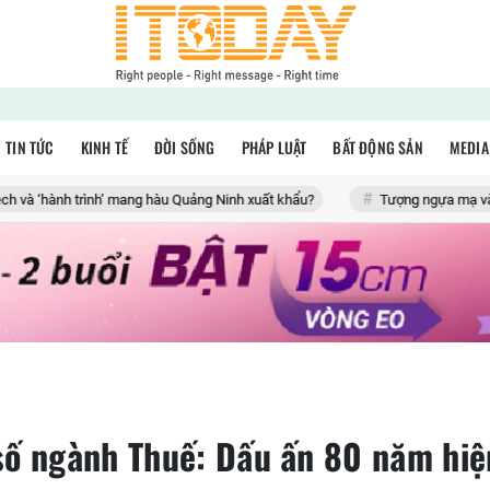
TIN TỨC
KINH TẾ
ĐỜI SỐNG
PHÁP LUẬT
BẤT ĐỘNG SẢN
MEDIA
rình’ mang hàu Quảng Ninh xuất khẩu?
Tượng ngựa mạ vàng giá hàng c
số ngành Thuế: Dấu ấn 80 năm hiệ