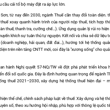
 cầu cải tổ bộ máy đặt ra áp lực lớn.
ơn, từ nay đến 2030, ngành Thuế cần thay đổi toàn diện. t
lý thuế xoay quanh hành trình của người nộp thuế, tích hợp t
àn thuế, thanh tra, cưỡng chế…). Ứng dụng quản lý rủi ro hiện
huyến khích sự tuân thủ tự nguyện. Kết nối và chia sẻ dữ liệu 
 (doanh nghiệp, hải quan, đất đai…), hướng tới hệ thống quả
diện trên nền tảng CNTT mới, coi đây là "xương sống" cho quả
ban hành Nghị quyết 57-NQ/TW về đột phá phát triển khoa h
ển đổi số quốc gia. Đây là định hướng quan trọng để ngành 
thống thuế 2021–2030, xây dựng hệ thống thuế hiện đại – m
thiện thể chế, chính sách pháp luật về thuế: Xây dựng và hệ t
guyên số, theo xu hướng hội nhập, phù hợp với thông lệ quốc t