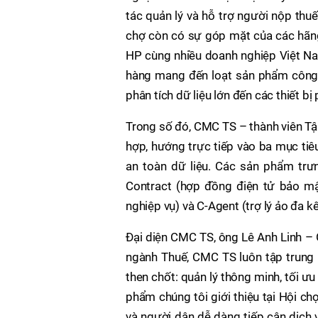
tác quản lý và hỗ trợ người nộp thu
chợ còn có sự góp mặt của các hãng 
HP cùng nhiều doanh nghiệp Việt Na
hàng mang đến loạt sản phẩm công ng
phân tích dữ liệu lớn đến các thiết b
Trong số đó, CMC TS – thành viên Tập
hợp, hướng trực tiếp vào ba mục tiê
an toàn dữ liệu. Các sản phẩm tr
Contract (hợp đồng điện tử bảo mậ
nghiệp vụ) và C-Agent (trợ lý ảo đa k
Đại diện CMC TS, ông Lê Anh Linh – 
ngành Thuế, CMC TS luôn tập trung 
then chốt: quản lý thông minh, tối ư
phẩm chúng tôi giới thiệu tại Hội c
và người dân dễ dàng tiếp cận dịch 