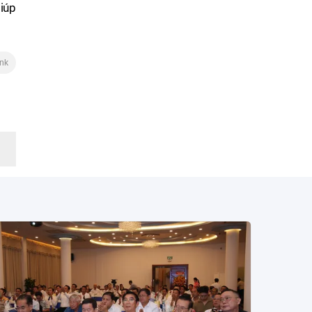
giúp
ink