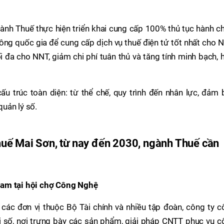
ành Thuế thực hiện triển khai cung cấp 100% thủ tục hành c
 công quốc gia để cung cấp dịch vụ thuế điện tử tốt nhất cho 
ối đa cho NNT, giảm chi phí tuân thủ và tăng tính minh bạch, 
ấu trúc toàn diện: từ thể chế, quy trình đến nhân lực, đảm
uản lý số.
uế Mai Sơn, từ nay đến 2030, ngành Thuế cần
Nam tại hội chợ Công Nghệ
các đơn vị thuộc Bộ Tài chính và nhiều tập đoàn, công ty c
 số, nơi trưng bày các sản phẩm, giải pháp CNTT phục vụ c