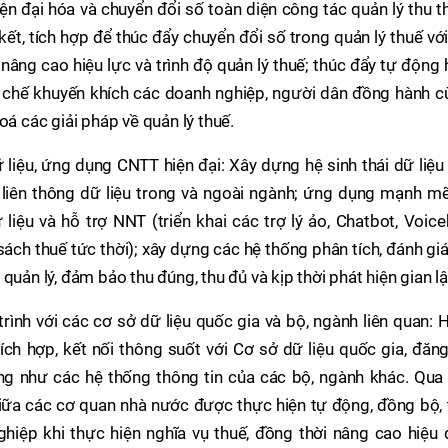
ện đại hóa và chuyển đổi số toàn diện công tác quản lý thu t
kết, tích hợp để thúc đẩy chuyển đổi số trong quản lý thuế vớ
 nâng cao hiệu lực và trình độ quản lý thuế; thúc đẩy tự động
ơ chế khuyến khích các doanh nghiệp, người dân đồng hành c
oá các giải pháp về quản lý thuế.
ữ liệu, ứng dụng CNTT hiện đại: Xây dựng hệ sinh thái dữ liệu
 liên thông dữ liệu trong và ngoài ngành; ứng dụng mạnh mẽ
 liệu và hỗ trợ NNT (triển khai các trợ lý ảo, Chatbot, Voic
sách thuế tức thời); xây dựng các hệ thống phân tích, đánh giá
quản lý, đảm bảo thu đúng, thu đủ và kịp thời phát hiện gian lậ
 trình với các cơ sở dữ liệu quốc gia và bộ, ngành liên quan: 
ích hợp, kết nối thông suốt với Cơ sở dữ liệu quốc gia, đăn
cũng như các hệ thống thông tin của các bộ, ngành khác. Qua
 giữa các cơ quan nhà nước được thực hiện tự động, đồng bộ,
hiệp khi thực hiện nghĩa vụ thuế, đồng thời nâng cao hiệu 