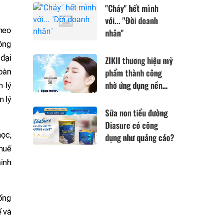
các Đại lý bảo hiểm
"Cháy" hết mình
cắt Code?
với... "Đời doanh
heo
nhân"
hông
 đại
ZIKII thương hiệu mỹ
toàn
phẩm thành công
nhờ ứng dụng nền
n lý
tảng công nghệ đến
n lý
từ Nhật Bản
Sữa non tiểu đường
Diasure có công
ọc,
dụng như quảng cáo?
Thuế
inh
hống
ế và