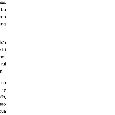
huế,
i ba
 hoá
ùng
 lớn
 trí
ebot
 rủi
n.
Hình
g ký
 đó,
 tạo
quả