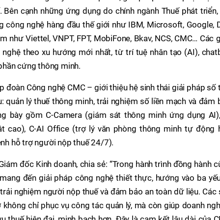
ế. Bên cạnh những ứng dụng do chính ngành Thuế phát triển,
công nghệ hàng đầu thế giới như IBM, Microsoft, Google, De
m như Viettel, VNPT, FPT, MobiFone, Bkav, NCS, CMC… Các g
hệ theo xu hướng mới nhất, từ trí tuệ nhân tạo (AI), chatb
ị phần cứng thông minh.
 đoàn Công nghệ CMC – giới thiệu hệ sinh thái giải pháp số 
u: quản lý thuế thông minh, trải nghiệm số liền mạch và đảm
ưng bày gồm C-Camera (giám sát thông minh ứng dụng AI),
t cao), C-AI Office (trợ lý văn phòng thông minh tự động 
ênh hỗ trợ người nộp thuế 24/7).
Giám đốc Kinh doanh, chia sẻ: “Trong hành trình đồng hành 
mang đến giải pháp công nghệ thiết thực, hướng vào ba yếu
u trải nghiệm người nộp thuế và đảm bảo an toàn dữ liệu. Các
hợ không chỉ phục vụ công tác quản lý, mà còn giúp doanh ng
vụ thuế hiện đại, minh bạch hơn. Đây là cam kết lâu dài của