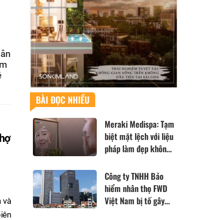
hân
am
ệ
BÀI ĐỌC NHIỀU
Meraki Medispa: Tạm
biệt mặt lệch với liệu
chợ
pháp làm đẹp không
xâm lấn đến từ Nhật
Bản
Công ty TNHH Bảo
hiểm nhân thọ FWD
Việt Nam bị tố gây
h và
khó khăn và cản trở
biên