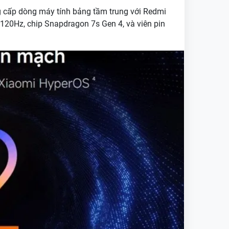
g cấp dòng máy tính bảng tầm trung với Redmi
 120Hz, chip Snapdragon 7s Gen 4, và viên pin