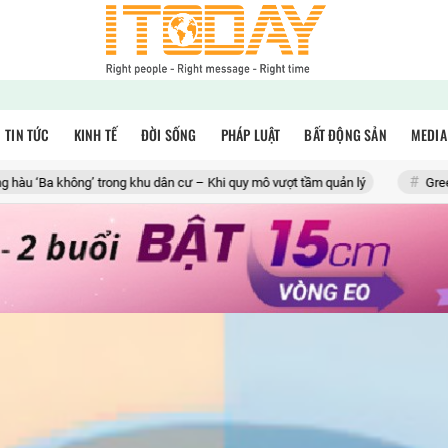
TIN TỨC
KINH TẾ
ĐỜI SỐNG
PHÁP LUẬT
BẤT ĐỘNG SẢN
MEDIA
 trong khu dân cư – Khi quy mô vượt tầm quản lý
Green Aquatech và ‘