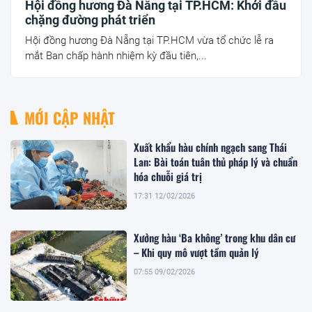
Hội đồng hương Đà Nẵng tại TP.HCM: Khởi đầu
chặng đường phát triển
Hội đồng hương Đà Nẵng tại TP.HCM vừa tổ chức lễ ra
mắt Ban chấp hành nhiệm kỳ đầu tiên,...
MỚI CẬP NHẬT
Xuất khẩu hàu chính ngạch sang Thái
Lan: Bài toán tuân thủ pháp lý và chuẩn
hóa chuỗi giá trị
17:31 12/02/2026
Xưởng hàu ‘Ba không’ trong khu dân cư
– Khi quy mô vượt tầm quản lý
07:55 09/02/2026