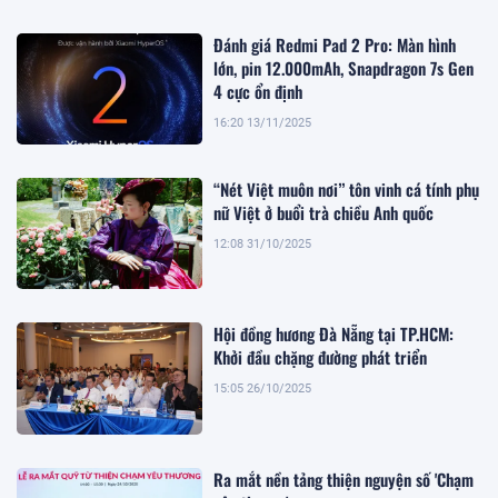
Đánh giá Redmi Pad 2 Pro: Màn hình
lớn, pin 12.000mAh, Snapdragon 7s Gen
4 cực ổn định
16:20 13/11/2025
“Nét Việt muôn nơi” tôn vinh cá tính phụ
nữ Việt ở buổi trà chiều Anh quốc
12:08 31/10/2025
Hội đồng hương Đà Nẵng tại TP.HCM:
Khởi đầu chặng đường phát triển
15:05 26/10/2025
Ra mắt nền tảng thiện nguyện số 'Chạm