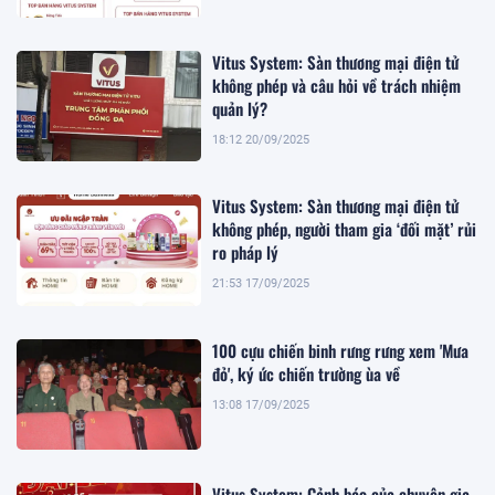
Vitus System: Sàn thương mại điện tử
không phép và câu hỏi về trách nhiệm
quản lý?
18:12 20/09/2025
Vitus System: Sàn thương mại điện tử
không phép, người tham gia ‘đối mặt’ rủi
ro pháp lý
21:53 17/09/2025
100 cựu chiến binh rưng rưng xem 'Mưa
đỏ', ký ức chiến trường ùa về
13:08 17/09/2025
Vitus System: Cảnh báo của chuyên gia