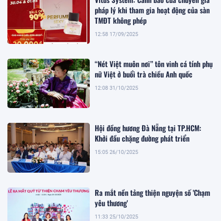
pháp lý khi tham gia hoạt động của sàn
TMĐT không phép
12:58 17/09/2025
“Nét Việt muôn nơi” tôn vinh cá tính phụ
nữ Việt ở buổi trà chiều Anh quốc
12:08 31/10/2025
Hội đồng hương Đà Nẵng tại TP.HCM:
Khởi đầu chặng đường phát triển
15:05 26/10/2025
Ra mắt nền tảng thiện nguyện số 'Chạm
yêu thương'
11:33 25/10/2025