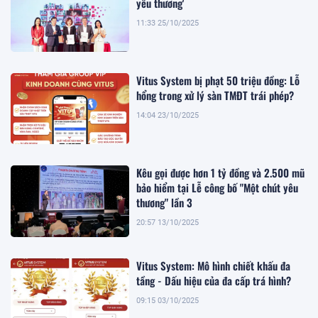
yêu thương'
11:33 25/10/2025
Vitus System bị phạt 50 triệu đồng: Lỗ
hổng trong xử lý sàn TMĐT trái phép?
14:04 23/10/2025
Kêu gọi được hơn 1 tỷ đồng và 2.500 mũ
bảo hiểm tại Lễ công bố "Một chút yêu
thương" lần 3
20:57 13/10/2025
Vitus System: Mô hình chiết khấu đa
tầng - Dấu hiệu của đa cấp trá hình?
09:15 03/10/2025