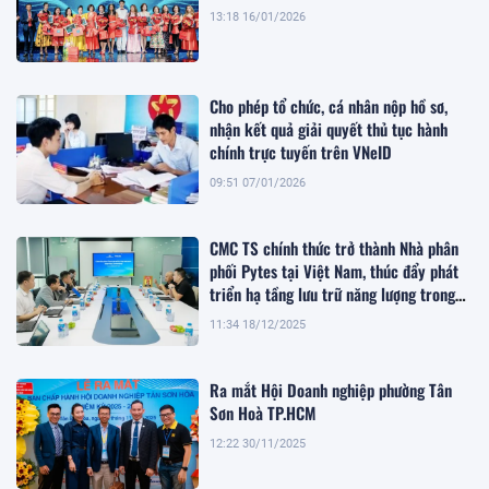
13:18 16/01/2026
Cho phép tổ chức, cá nhân nộp hồ sơ,
nhận kết quả giải quyết thủ tục hành
chính trực tuyến trên VNeID
09:51 07/01/2026
CMC TS chính thức trở thành Nhà phân
phối Pytes tại Việt Nam, thúc đẩy phát
triển hạ tầng lưu trữ năng lượng trong
giai đoạn chuyển dịch xanh
11:34 18/12/2025
Ra mắt Hội Doanh nghiệp phường Tân
Sơn Hoà TP.HCM
12:22 30/11/2025