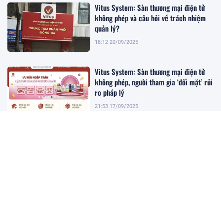
Vitus System: Sàn thương mại điện tử
không phép và câu hỏi về trách nhiệm
quản lý?
18:12 20/09/2025
Vitus System: Sàn thương mại điện tử
không phép, người tham gia ‘đối mặt’ rủi
ro pháp lý
21:53 17/09/2025
100 cựu chiến binh rưng rưng xem 'Mưa
đỏ', ký ức chiến trường ùa về
13:08 17/09/2025
Vitus System: Cảnh báo của chuyên gia
pháp lý khi tham gia hoạt động của sàn
TMĐT không phép