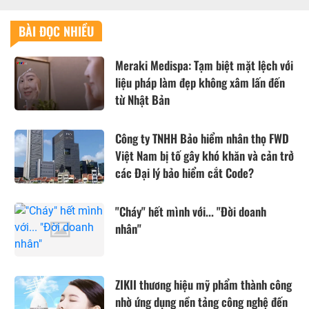
BÀI ĐỌC NHIỀU
Meraki Medispa: Tạm biệt mặt lệch với
liệu pháp làm đẹp không xâm lấn đến
từ Nhật Bản
Công ty TNHH Bảo hiểm nhân thọ FWD
Việt Nam bị tố gây khó khăn và cản trở
các Đại lý bảo hiểm cắt Code?
"Cháy" hết mình với... "Đời doanh
nhân"
ZIKII thương hiệu mỹ phẩm thành công
nhờ ứng dụng nền tảng công nghệ đến