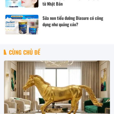
từ Nhật Bản
Sữa non tiểu đường Diasure có công
dụng như quảng cáo?
CÙNG CHỦ ĐỀ