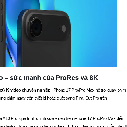
o – sức mạnh của ProRes và 8K
xử lý video chuyên nghiệp
. iPhone 17 Pro/Pro Max hỗ trợ quay phim
 phim ngay trên thiết bị hoặc xuất sang Final Cut Pro trên
19 Pro, quá trình chỉnh sửa video trên iPhone 17 Pro/Pro Max diễn r
trên laptop. Với nhà sáng tạo nội dung di động, đây là công cụ gần như 