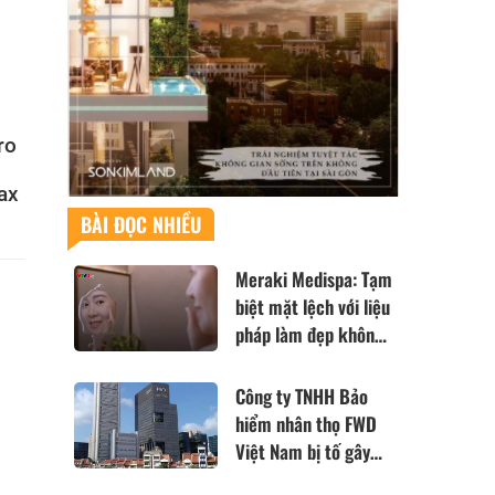
ro
ax
BÀI ĐỌC NHIỀU
Meraki Medispa: Tạm
biệt mặt lệch với liệu
pháp làm đẹp không
xâm lấn đến từ Nhật
Bản
Công ty TNHH Bảo
hiểm nhân thọ FWD
Việt Nam bị tố gây
khó khăn và cản trở