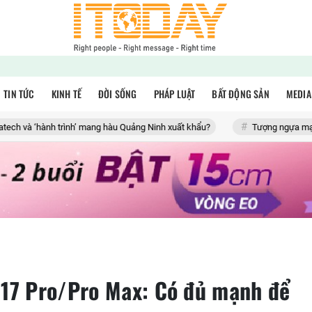
TIN TỨC
KINH TẾ
ĐỜI SỐNG
PHÁP LUẬT
BẤT ĐỘNG SẢN
MEDIA
 trình’ mang hàu Quảng Ninh xuất khẩu?
Tượng ngựa mạ vàng giá hàng
 17 Pro/Pro Max: Có đủ mạnh để