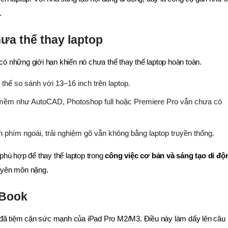
.
ưa thể thay laptop
 những giới hạn khiến nó chưa thể thay thế laptop hoàn toàn.
g thể so sánh với 13–16 inch trên laptop.
 mềm như AutoCAD, Photoshop full hoặc Premiere Pro vẫn chưa có
àn phím ngoài, trải nghiệm gõ vẫn không bằng laptop truyền thống.
phù hợp để thay thế laptop trong
công việc cơ bản và sáng tạo di độ
uyên môn nặng.
cBook
 đã tiệm cận sức mạnh của iPad Pro M2/M3. Điều này làm dấy lên câu 