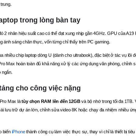
trung.
aptop trong lòng bàn tay
đó 2 nhân hiệu suất cao có thể đạt xung nhịp gần 4GHz. GPU của A19 
ng ánh sáng chân thực, vốn từng chỉ thấy trên PC gaming.
nhiều chip laptop dòng U (dành cho ultrabook), đặc biệt ở tác vụ lõi đ
Pro Max hoàn toàn đủ khả năng xử lý các ứng dụng văn phòng, chỉnh 
o ngắn.
 tảng cho công việc nặng
/Pro Max là
tùy chọn RAM lên đến 12GB
và bộ nhớ trong tối đa 1TB. 
ái lưu trữ dự án lớn, chỉnh sửa video 8K hoặc chạy đa nhiệm nhiều ứn
o biến
iPhone
thành công cụ làm việc thực sự, thay vì chỉ là thiết bị tiêu