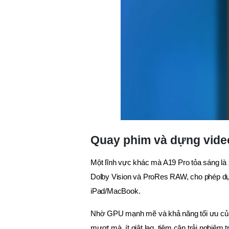
Quay phim và dựng vide
Một lĩnh vực khác mà A19 Pro tỏa sáng là
Dolby Vision và ProRes RAW, cho phép dựng
iPad/MacBook.
Nhờ GPU mạnh mẽ và khả năng tối ưu của A
mượt mà, ít giật lag, tiệm cận trải nghiệm 