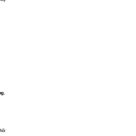
ng
,
hỏi