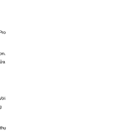
Pro
ơn.
sửa
Với
g
 thụ