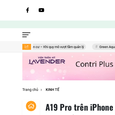
ng khu dân cư – Khi quy mô vượt tầm quản lý
Green Aquatech và ‘hành
Trang chủ
KINH TẾ
A19 Pro trên iPhone