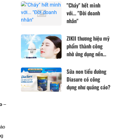
các Đại lý bảo hiểm
"Cháy" hết mình
cắt Code?
với... "Đời doanh
nhân"
ZIKII thương hiệu mỹ
phẩm thành công
nhờ ứng dụng nền
tảng công nghệ đến
từ Nhật Bản
Sữa non tiểu đường
Diasure có công
dụng như quảng cáo?
o
–
cáo
ng