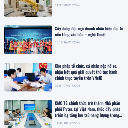
11:33 20/01/2026
Xây dựng đội ngũ doanh nhân hiện đại từ
nền tảng văn hóa – nghệ thuật
13:18 16/01/2026
Cho phép tổ chức, cá nhân nộp hồ sơ,
nhận kết quả giải quyết thủ tục hành
chính trực tuyến trên VNeID
09:51 07/01/2026
CMC TS chính thức trở thành Nhà phân
phối Pytes tại Việt Nam, thúc đẩy phát
triển hạ tầng lưu trữ năng lượng trong
giai đoạn chuyển dịch xanh
11:34 18/12/2025