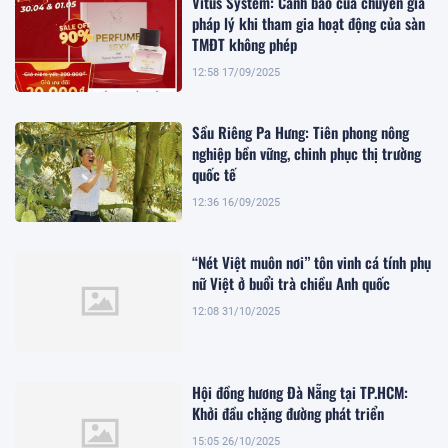
Vitus System: Cảnh báo của chuyên gia
pháp lý khi tham gia hoạt động của sàn
TMĐT không phép
12:58 17/09/2025
Sầu Riêng Pa Hưng: Tiên phong nông
nghiệp bền vững, chinh phục thị trường
quốc tế
12:36 16/09/2025
“Nét Việt muôn nơi” tôn vinh cá tính phụ
nữ Việt ở buổi trà chiều Anh quốc
12:08 31/10/2025
Hội đồng hương Đà Nẵng tại TP.HCM:
Khởi đầu chặng đường phát triển
15:05 26/10/2025