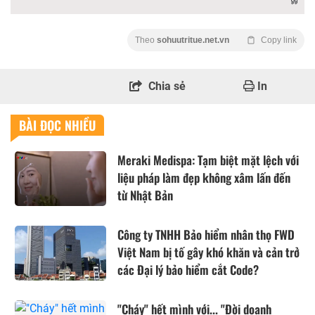
Theo
sohuutritue.net.vn
Copy link
Chia sẻ
In
BÀI ĐỌC NHIỀU
Meraki Medispa: Tạm biệt mặt lệch với
liệu pháp làm đẹp không xâm lấn đến
từ Nhật Bản
Công ty TNHH Bảo hiểm nhân thọ FWD
Việt Nam bị tố gây khó khăn và cản trở
các Đại lý bảo hiểm cắt Code?
"Cháy" hết mình với... "Đời doanh