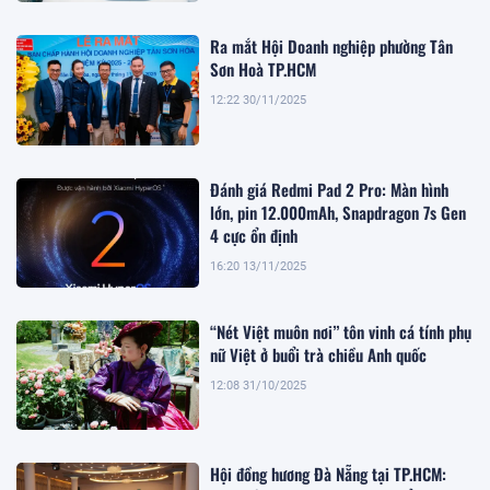
Ra mắt Hội Doanh nghiệp phường Tân
Sơn Hoà TP.HCM
12:22 30/11/2025
Đánh giá Redmi Pad 2 Pro: Màn hình
lớn, pin 12.000mAh, Snapdragon 7s Gen
4 cực ổn định
16:20 13/11/2025
“Nét Việt muôn nơi” tôn vinh cá tính phụ
nữ Việt ở buổi trà chiều Anh quốc
12:08 31/10/2025
Hội đồng hương Đà Nẵng tại TP.HCM: