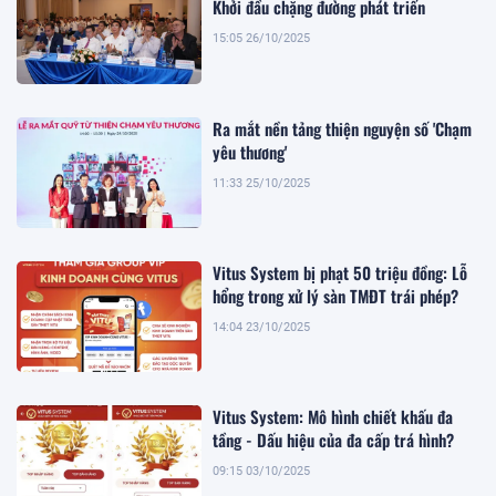
Khởi đầu chặng đường phát triển
15:05 26/10/2025
Ra mắt nền tảng thiện nguyện số 'Chạm
yêu thương'
11:33 25/10/2025
Vitus System bị phạt 50 triệu đồng: Lỗ
hổng trong xử lý sàn TMĐT trái phép?
14:04 23/10/2025
Vitus System: Mô hình chiết khấu đa
tầng - Dấu hiệu của đa cấp trá hình?
09:15 03/10/2025