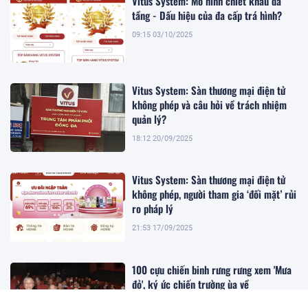
Vitus System: Mô hình chiết khấu đa
tầng - Dấu hiệu của đa cấp trá hình?
09:15 03/10/2025
Vitus System: Sàn thương mại điện tử
không phép và câu hỏi về trách nhiệm
quản lý?
18:12 20/09/2025
Vitus System: Sàn thương mại điện tử
không phép, người tham gia ‘đối mặt’ rủi
ro pháp lý
21:53 17/09/2025
100 cựu chiến binh rưng rưng xem 'Mưa
đỏ', ký ức chiến trường ùa về
13:08 17/09/2025