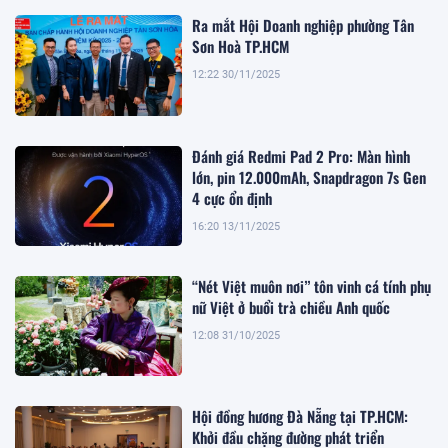
Ra mắt Hội Doanh nghiệp phường Tân
Sơn Hoà TP.HCM
12:22 30/11/2025
Đánh giá Redmi Pad 2 Pro: Màn hình
lớn, pin 12.000mAh, Snapdragon 7s Gen
4 cực ổn định
16:20 13/11/2025
“Nét Việt muôn nơi” tôn vinh cá tính phụ
nữ Việt ở buổi trà chiều Anh quốc
12:08 31/10/2025
Hội đồng hương Đà Nẵng tại TP.HCM:
Khởi đầu chặng đường phát triển