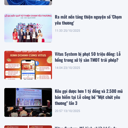
Ra mắt nền tảng thiện nguyện số 'Chạm
yêu thương'
11:33 25/10/2025
Vitus System bị phạt 50 triệu đồng: Lỗ
hổng trong xử lý sàn TMĐT trái phép?
14:04 23/10/2025
Kêu gọi được hơn 1 tỷ đồng và 2.500 mũ
bảo hiểm tại Lễ công bố "Một chút yêu
thương" lần 3
20:57 13/10/2025