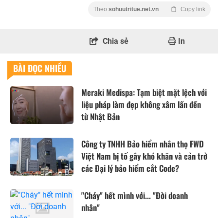
Theo
sohuutritue.net.vn
Copy link
Chia sẻ
In
BÀI ĐỌC NHIỀU
Meraki Medispa: Tạm biệt mặt lệch với
liệu pháp làm đẹp không xâm lấn đến
từ Nhật Bản
Công ty TNHH Bảo hiểm nhân thọ FWD
Việt Nam bị tố gây khó khăn và cản trở
các Đại lý bảo hiểm cắt Code?
"Cháy" hết mình với... "Đời doanh
nhân"