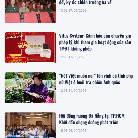
đỏ', ký ức chiến trường ùa về
13:08 17/09/2025
Vitus System: Cảnh báo của chuyên gia
pháp lý khi tham gia hoạt động của sàn
TMĐT không phép
12:58 17/09/2025
“Nét Việt muôn nơi” tôn vinh cá tính phụ
nữ Việt ở buổi trà chiều Anh quốc
12:08 31/10/2025
Hội đồng hương Đà Nẵng tại TP.HCM:
Khởi đầu chặng đường phát triển
15:05 26/10/2025