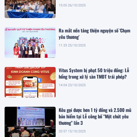
15:05 26/10/2025
Ra mắt nền tảng thiện nguyện số 'Chạm
yêu thương'
11:33 25/10/2025
Vitus System bị phạt 50 triệu đồng: Lỗ
hổng trong xử lý sàn TMĐT trái phép?
14:04 23/10/2025
Kêu gọi được hơn 1 tỷ đồng và 2.500 mũ
bảo hiểm tại Lễ công bố "Một chút yêu
thương" lần 3
20:57 13/10/2025