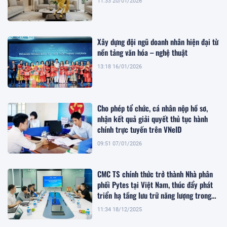
11:33 20/01/2026
Xây dựng đội ngũ doanh nhân hiện đại từ
nền tảng văn hóa – nghệ thuật
13:18 16/01/2026
Cho phép tổ chức, cá nhân nộp hồ sơ,
nhận kết quả giải quyết thủ tục hành
chính trực tuyến trên VNeID
09:51 07/01/2026
CMC TS chính thức trở thành Nhà phân
phối Pytes tại Việt Nam, thúc đẩy phát
triển hạ tầng lưu trữ năng lượng trong
giai đoạn chuyển dịch xanh
11:34 18/12/2025