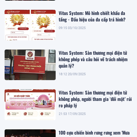
Vitus System: Mô hình chiết khấu đa
tầng - Dấu hiệu của đa cấp trá hình?
09:15 03/10/2025
Vitus System: Sàn thương mại điện tử
không phép và câu hỏi về trách nhiệm
quản lý?
18:12 20/09/2025
Vitus System: Sàn thương mại điện tử
không phép, người tham gia ‘đối mặt’ rủi
ro pháp lý
21:53 17/09/2025
100 cựu chiến binh rưng rưng xem 'Mưa