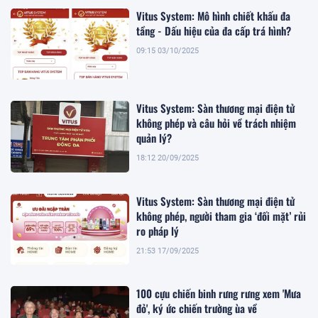
Vitus System: Mô hình chiết khấu đa
tầng - Dấu hiệu của đa cấp trá hình?
09:15 03/10/2025
Vitus System: Sàn thương mại điện tử
không phép và câu hỏi về trách nhiệm
quản lý?
18:12 20/09/2025
Vitus System: Sàn thương mại điện tử
không phép, người tham gia ‘đối mặt’ rủi
ro pháp lý
21:53 17/09/2025
100 cựu chiến binh rưng rưng xem 'Mưa
đỏ', ký ức chiến trường ùa về