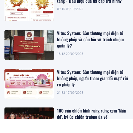
tầng - Dấu hiệu của đa cấp trá hình?
09:15 03/10/2025
Vitus System: Sàn thương mại điện tử
không phép và câu hỏi về trách nhiệm
quản lý?
18:12 20/09/2025
Vitus System: Sàn thương mại điện tử
không phép, người tham gia ‘đối mặt’ rủi
ro pháp lý
21:53 17/09/2025
100 cựu chiến binh rưng rưng xem 'Mưa
đỏ', ký ức chiến trường ùa về
13:08 17/09/2025