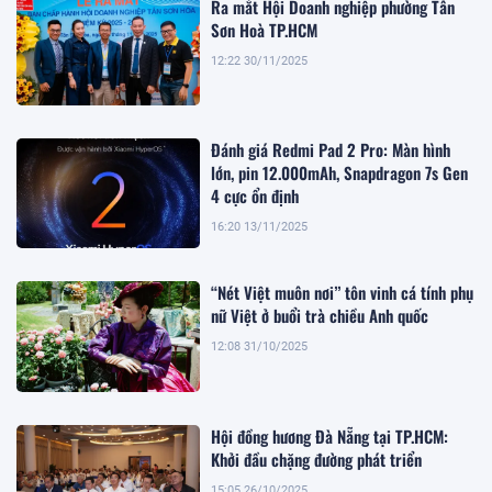
Ra mắt Hội Doanh nghiệp phường Tân
Sơn Hoà TP.HCM
12:22 30/11/2025
Đánh giá Redmi Pad 2 Pro: Màn hình
lớn, pin 12.000mAh, Snapdragon 7s Gen
4 cực ổn định
16:20 13/11/2025
“Nét Việt muôn nơi” tôn vinh cá tính phụ
nữ Việt ở buổi trà chiều Anh quốc
12:08 31/10/2025
Hội đồng hương Đà Nẵng tại TP.HCM:
Khởi đầu chặng đường phát triển
15:05 26/10/2025