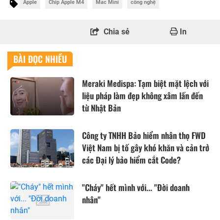
Apple
Chip Apple M4
Mac Mini
công nghệ
Chia sẻ
In
BÀI ĐỌC NHIỀU
Meraki Medispa: Tạm biệt mặt lệch với
liệu pháp làm đẹp không xâm lấn đến
từ Nhật Bản
Công ty TNHH Bảo hiểm nhân thọ FWD
Việt Nam bị tố gây khó khăn và cản trở
các Đại lý bảo hiểm cắt Code?
"Cháy" hết mình với... "Đời doanh
nhân"