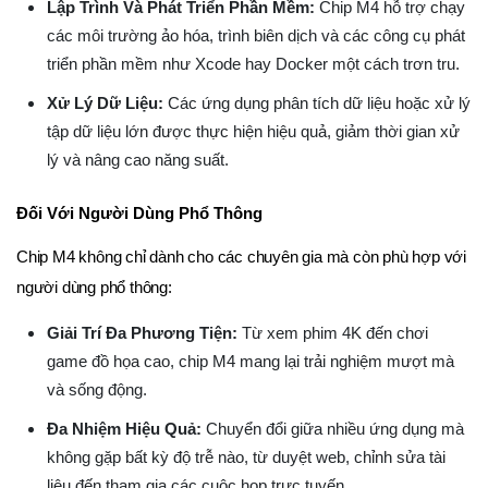
Lập Trình Và Phát Triển Phần Mềm:
Chip M4 hỗ trợ chạy
các môi trường ảo hóa, trình biên dịch và các công cụ phát
triển phần mềm như Xcode hay Docker một cách trơn tru.
Xử Lý Dữ Liệu:
Các ứng dụng phân tích dữ liệu hoặc xử lý
tập dữ liệu lớn được thực hiện hiệu quả, giảm thời gian xử
lý và nâng cao năng suất.
Đối Với Người Dùng Phổ Thông
Chip M4 không chỉ dành cho các chuyên gia mà còn phù hợp với
người dùng phổ thông:
Giải Trí Đa Phương Tiện:
Từ xem phim 4K đến chơi
game đồ họa cao, chip M4 mang lại trải nghiệm mượt mà
và sống động.
Đa Nhiệm Hiệu Quả:
Chuyển đổi giữa nhiều ứng dụng mà
không gặp bất kỳ độ trễ nào, từ duyệt web, chỉnh sửa tài
liệu đến tham gia các cuộc họp trực tuyến.