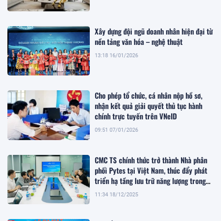
Xây dựng đội ngũ doanh nhân hiện đại từ
nền tảng văn hóa – nghệ thuật
13:18 16/01/2026
Cho phép tổ chức, cá nhân nộp hồ sơ,
nhận kết quả giải quyết thủ tục hành
chính trực tuyến trên VNeID
09:51 07/01/2026
CMC TS chính thức trở thành Nhà phân
phối Pytes tại Việt Nam, thúc đẩy phát
triển hạ tầng lưu trữ năng lượng trong
giai đoạn chuyển dịch xanh
11:34 18/12/2025