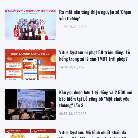
Ra mắt nền tảng thiện nguyện số 'Chạm
yêu thương'
11:33 25/10/2025
Vitus System bị phạt 50 triệu đồng: Lỗ
hổng trong xử lý sàn TMĐT trái phép?
14:04 23/10/2025
Kêu gọi được hơn 1 tỷ đồng và 2.500 mũ
bảo hiểm tại Lễ công bố "Một chút yêu
thương" lần 3
20:57 13/10/2025
Vitus System: Mô hình chiết khấu đa