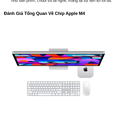
như bàn phím, chuột và tai nghe, mang lại sự tiện lợi tối đa.
Đánh Giá Tổng Quan Về Chip Apple M4