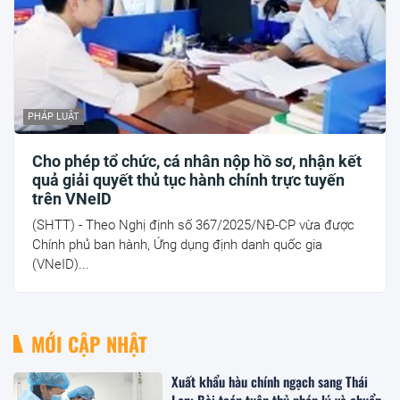
PHÁP LUẬT
Cho phép tổ chức, cá nhân nộp hồ sơ, nhận kết
quả giải quyết thủ tục hành chính trực tuyến
trên VNeID
(SHTT) - Theo Nghị định số 367/2025/NĐ-CP vừa được
Chính phủ ban hành, Ứng dụng định danh quốc gia
(VNeID)...
MỚI CẬP NHẬT
Xuất khẩu hàu chính ngạch sang Thái
Lan: Bài toán tuân thủ pháp lý và chuẩn