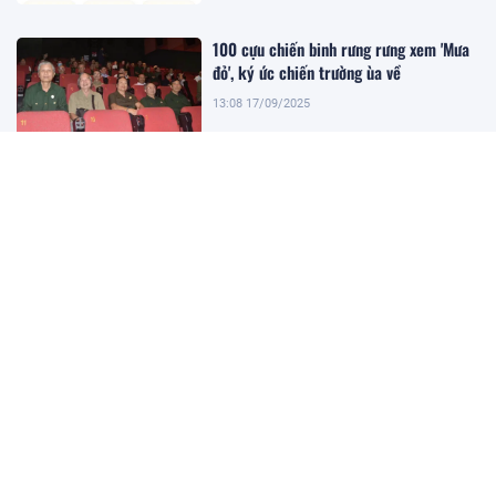
100 cựu chiến binh rưng rưng xem 'Mưa
đỏ', ký ức chiến trường ùa về
13:08 17/09/2025
Vitus System: Cảnh báo của chuyên gia
pháp lý khi tham gia hoạt động của sàn
TMĐT không phép
12:58 17/09/2025
XEM THÊM
Góc nhìn pháp lý