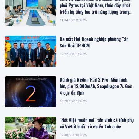
phối Pytes tại Việt Nam, thúc đẩy phát
triển hạ tầng lưu trữ năng lượng trong
giai đoạn chuyển dịch xanh
11:34 18/12/2025
Ra mắt Hội Doanh nghiệp phường Tân
Sơn Hoà TP.HCM
12:22 30/11/2025
Đánh giá Redmi Pad 2 Pro: Màn hình
lớn, pin 12.000mAh, Snapdragon 7s Gen
4 cực ổn định
16:20 13/11/2025
“Nét Việt muôn nơi” tôn vinh cá tính phụ
nữ Việt ở buổi trà chiều Anh quốc
12:08 31/10/2025