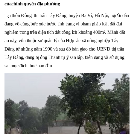
của
c
hính
q
uyền
đ
ịa
p
hương
Tại thôn Đông, thị trấn Tây Đằng, huyện Ba Vì, Hà Nội, người dân
đang vô cùng bức xúc trước tình trạng vi phạm pháp luật đất đai
nghiêm trọng trên diện tích đất công ích khoảng 400m². Mảnh đất
ao này, vốn thuộc sự quản lý của Hợp tác xã nông nghiệp Tây
Đằng từ những năm 1990 và sau đó bàn giao cho UBND thị trấn
Tây Đằng, đang bị ông Thanh tự ý san lấp, biến dạng và sử dụng
sai mục đích thuê ban đầu.