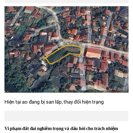
Hiện tại ao đang bị san lấp, thay đổi hiện trạng
Vi
p
hạm
đ
ất
đ
ai
n
ghiêm
t
rọng
v
à
dấu hỏi cho trách nhiệm