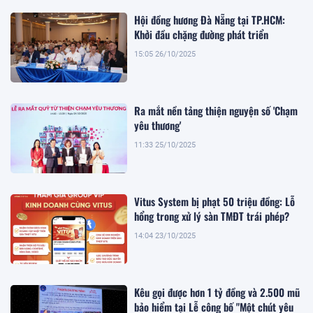
Hội đồng hương Đà Nẵng tại TP.HCM:
Khởi đầu chặng đường phát triển
15:05 26/10/2025
Ra mắt nền tảng thiện nguyện số 'Chạm
yêu thương'
11:33 25/10/2025
Vitus System bị phạt 50 triệu đồng: Lỗ
hổng trong xử lý sàn TMĐT trái phép?
14:04 23/10/2025
Kêu gọi được hơn 1 tỷ đồng và 2.500 mũ
bảo hiểm tại Lễ công bố "Một chút yêu