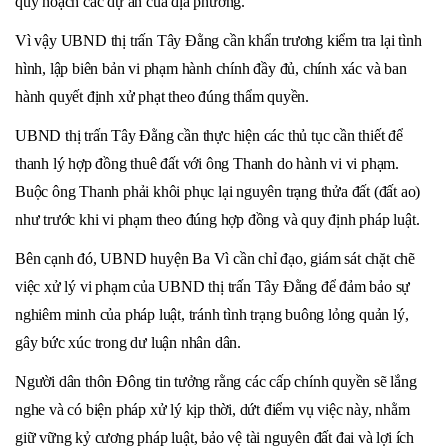
quy hoạch các dự án của địa phương.
Vì vậy
UBND thị trấn Tây Đằng cần khẩn trương kiểm tra lại tình
hình, lập biên bản vi phạm hành chính đầy đủ, chính xác và ban
hành quyết định xử phạt theo đúng thẩm quyền.
UBND thị trấn Tây Đằng cần thực hiện các thủ tục cần thiết để
thanh lý hợp đồng thuê đất với ông Thanh do hành vi vi phạm.
Buộc ông Thanh phải khôi phục lại nguyên trạng thửa đất (đất ao)
như trước khi vi phạm theo đúng hợp đồng và quy định pháp luật.
Bên cạnh đó,
UBND huyện Ba Vì cần chỉ đạo, giám sát chặt chẽ
việc xử lý vi phạm của UBND thị trấn Tây Đằng để đảm bảo sự
nghiêm minh của pháp luật, tránh tình trạng buông lỏng quản lý,
gây bức xúc trong dư luận nhân dân.
Người dân thôn Đông tin tưởng rằng các cấp chính quyền sẽ lắng
nghe và có biện pháp xử lý kịp thời, dứt điểm vụ việc này, nhằm
giữ vững kỷ cương pháp luật, bảo vệ tài nguyên đất đai và lợi ích