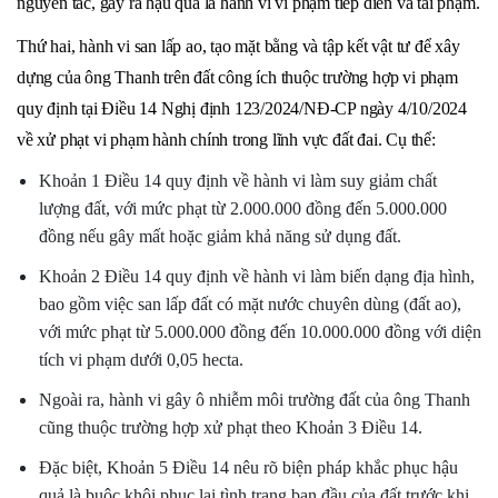
nguyên tắc, gây ra hậu quả là hành vi vi phạm tiếp diễn và tái phạm.
Thứ hai, hành vi san lấp ao, tạo mặt bằng và tập kết vật tư để xây
dựng của ông Thanh trên đất công ích thuộc trường hợp vi phạm
quy định tại Điều 14 Nghị định 123/2024/NĐ-CP ngày 4/10/2024
về xử phạt vi phạm hành chính trong lĩnh vực đất đai. Cụ thể:
Khoản 1 Điều 14 quy định về hành vi làm suy giảm chất
lượng đất, với mức phạt từ 2.000.000 đồng đến 5.000.000
đồng nếu gây mất hoặc giảm khả năng sử dụng đất.
Khoản 2 Điều 14 quy định về hành vi làm biến dạng địa hình,
bao gồm việc san lấp đất có mặt nước chuyên dùng (đất ao),
với mức phạt từ 5.000.000 đồng đến 10.000.000 đồng với diện
tích vi phạm dưới 0,05 hecta.
Ngoài ra, hành vi gây ô nhiễm môi trường đất của ông Thanh
cũng thuộc trường hợp xử phạt theo Khoản 3 Điều 14.
Đặc biệt, Khoản 5 Điều 14 nêu rõ biện pháp khắc phục hậu
quả là buộc khôi phục lại tình trạng ban đầu của đất trước khi