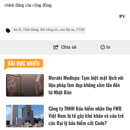
chính đáng của cộng đồng.
PV
Ba Vì, Thôn Đông, đất công ích, san lấp ao, TTXD
Chia sẻ
In
BÀI ĐỌC NHIỀU
Meraki Medispa: Tạm biệt mặt lệch với
liệu pháp làm đẹp không xâm lấn đến
từ Nhật Bản
Công ty TNHH Bảo hiểm nhân thọ FWD
Việt Nam bị tố gây khó khăn và cản trở
các Đại lý bảo hiểm cắt Code?