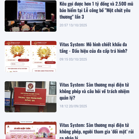
Kêu gọi được hơn 1 tỷ đồng và 2.500 mũ
bảo hiểm tại Lễ công bố "Một chút yêu
thương" lần 3
20:57 13/10/2025
Vitus System: Mô hình chiết khấu đa
tầng - Dấu hiệu của đa cấp trá hình?
09:15 03/10/2025
Vitus System: Sàn thương mại điện tử
không phép và câu hỏi về trách nhiệm
quản lý?
18:12 20/09/2025
Vitus System: Sàn thương mại điện tử
không phép, người tham gia ‘đối mặt’ rủi
ro pháp lý