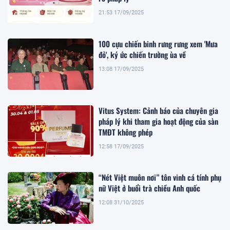
21:53 17/09/2025
100 cựu chiến binh rưng rưng xem 'Mưa
đỏ', ký ức chiến trường ùa về
13:08 17/09/2025
Vitus System: Cảnh báo của chuyên gia
pháp lý khi tham gia hoạt động của sàn
TMĐT không phép
12:58 17/09/2025
“Nét Việt muôn nơi” tôn vinh cá tính phụ
nữ Việt ở buổi trà chiều Anh quốc
12:08 31/10/2025