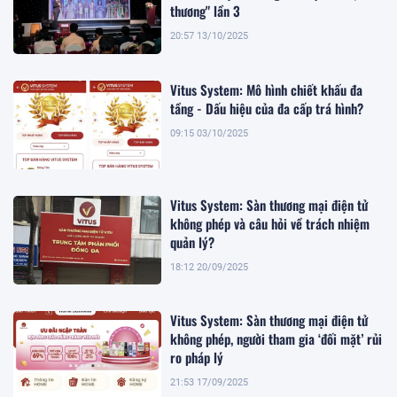
thương" lần 3
20:57 13/10/2025
Vitus System: Mô hình chiết khấu đa
tầng - Dấu hiệu của đa cấp trá hình?
09:15 03/10/2025
Vitus System: Sàn thương mại điện tử
không phép và câu hỏi về trách nhiệm
quản lý?
18:12 20/09/2025
Vitus System: Sàn thương mại điện tử
không phép, người tham gia ‘đối mặt’ rủi
ro pháp lý
21:53 17/09/2025