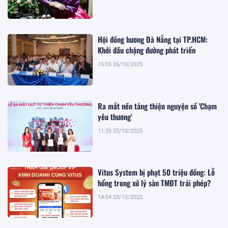
Hội đồng hương Đà Nẵng tại TP.HCM:
Khởi đầu chặng đường phát triển
15:05 26/10/2025
Ra mắt nền tảng thiện nguyện số 'Chạm
yêu thương'
11:33 25/10/2025
Vitus System bị phạt 50 triệu đồng: Lỗ
hổng trong xử lý sàn TMĐT trái phép?
14:04 23/10/2025