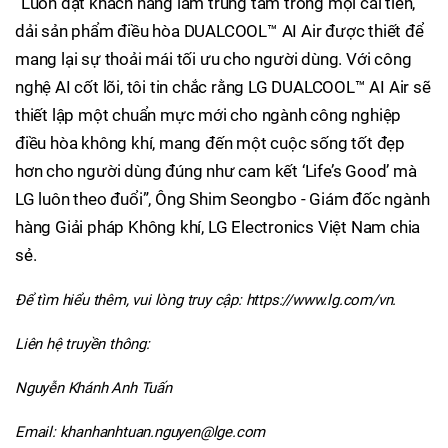
“Luôn đặt khách hàng làm trung tâm trong mọi cải tiến,
dải sản phẩm điều hòa DUALCOOL™ AI Air được thiết để
mang lại sự thoải mái tối ưu cho người dùng. Với công
nghệ AI cốt lõi, tôi tin chắc rằng LG DUALCOOL™ AI Air sẽ
thiết lập một chuẩn mực mới cho ngành công nghiệp
điều hòa không khí, mang đến một cuộc sống tốt đẹp
hơn cho người dùng đúng như cam kết ‘Life’s Good’ mà
LG luôn theo đuổi”, Ông Shim Seongbo - Giám đốc ngành
hàng Giải pháp Không khí, LG Electronics Việt Nam chia
sẻ.
Để tìm hiểu thêm, vui lòng truy cập: https://www.lg.com/vn.
Liên hệ truyền thông:
Nguyễn Khánh Anh Tuấn
Email: khanhanhtuan.nguyen@lge.com