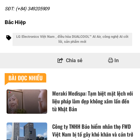
SĐT: (+84) 349205909
Bắc Hiệp
LG Electronics Việt Nam , điều hòa DUALCOOL™ AI Air, công nghệ AI cốt
lõi, sản phẩm mới
Chia sẻ
In
BÀI ĐỌC NHIỀU
Meraki Medispa: Tạm biệt mặt lệch với
liệu pháp làm đẹp không xâm lấn đến
từ Nhật Bản
Công ty TNHH Bảo hiểm nhân thọ FWD
Việt Nam bị tố gây khó khăn và cản trở