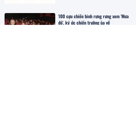
100 cựu chiến binh rưng rưng xem 'Mưa
đỏ', ký ức chiến trường ùa về
13:08 17/09/2025
Vitus System: Cảnh báo của chuyên gia
pháp lý khi tham gia hoạt động của sàn
TMĐT không phép
12:58 17/09/2025
XEM THÊM
Kinh doanh