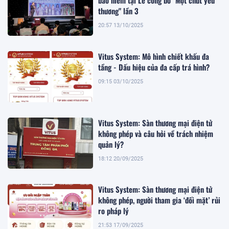
bảo hiểm tại Lễ công bố "Một chút yêu
thương" lần 3
20:57 13/10/2025
Vitus System: Mô hình chiết khấu đa
tầng - Dấu hiệu của đa cấp trá hình?
09:15 03/10/2025
Vitus System: Sàn thương mại điện tử
không phép và câu hỏi về trách nhiệm
quản lý?
18:12 20/09/2025
Vitus System: Sàn thương mại điện tử
không phép, người tham gia ‘đối mặt’ rủi
ro pháp lý
21:53 17/09/2025