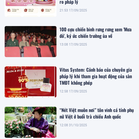
ro pháp lý
21:53 17/09/2025
100 cựu chiến binh rưng rưng xem 'Mưa
đỏ', ký ức chiến trường ùa về
13:08 17/09/2025
Vitus System: Cảnh báo của chuyên gia
pháp lý khi tham gia hoạt động của sàn
TMĐT không phép
12:58 17/09/2025
“Nét Việt muôn nơi” tôn vinh cá tính phụ
nữ Việt ở buổi trà chiều Anh quốc
12:08 31/10/2025