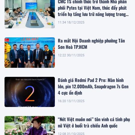
CMC TS chính thức trở thành Nhà phân
phối Pytes tại Việt Nam, thúc đẩy phát
triển hạ tầng lưu trữ năng lượng trong
giai đoạn chuyển dịch xanh
11:34 18/12/2025
Ra mắt Hội Doanh nghiệp phường Tân
Sơn Hoà TP.HCM
12:22 30/11/2025
Đánh giá Redmi Pad 2 Pro: Màn hình
lớn, pin 12.000mAh, Snapdragon 7s Gen
4 cực ổn định
16:20 13/11/2025
“Nét Việt muôn nơi” tôn vinh cá tính phụ
nữ Việt ở buổi trà chiều Anh quốc
12:08 31/10/2025