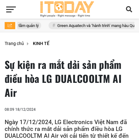
 quản lý
Green Aquatech và ‘hành trình’ mang hàu Quảng Ninh xuất k
Trang chủ
KINH TẾ
Sự kiện ra mắt dải sản phẩm
điều hòa LG DUALCOOLTM AI
Air
08:09 18/12/2024
Ngày 17/12/2024, LG Electronics Việt Nam đã
chính thức ra mắt dải sản phẩm điều hòa LG
DUALCOOLTM AI Air với cải tiến từ thiết kế đến