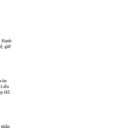
u Hạnh
ệ, giữ
 còn
 Liễu
ẹp Hồ
 phần