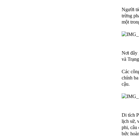
Người ti
trừng ph
một tron
Nơi đây 
và Trạn
Các công
chính ba
cậu.
Di tích 
lịch sử,
phi, câu 
bức hoàn