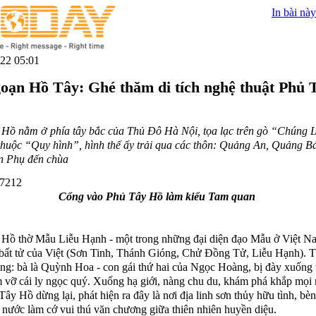
In bài này
22 05:01
oạn Hồ Tây: Ghé thăm di tích nghệ thuật Phủ 
Hồ nằm ở phía tây bắc của Thủ Đô Hà Nội, tọa lạc trên gò “Chúng 
 thuộc “Quy hình”, hình thế ấy trải qua các thôn: Quảng An, Quảng B
n Phụ đến chùa
Cổng vào Phủ Tây Hồ làm kiểu Tam quan
Hồ thờ Mẫu Liễu Hạnh - một trong những đại diện đạo Mẫu ở Việt N
 bất tử của Việt (Sơn Tinh, Thánh Gióng, Chử Đồng Tử, Liễu Hạnh). 
ằng: bà là Quỳnh Hoa - con gái thứ hai của Ngọc Hoàng, bị đày xuống 
àm vỡ cái ly ngọc quý. Xuống hạ giới, nàng chu du, khám phá khắp mọi
Tây Hồ dừng lại, phát hiện ra đây là nơi địa linh sơn thủy hữu tình, bèn
nước làm cớ vui thú văn chương giữa thiên nhiên huyền diệu.