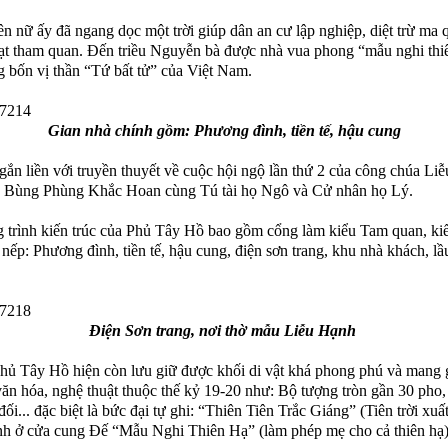
ên nữ ấy đã ngang dọc một trời giúp dân an cư lập nghiệp, diệt trừ ma q
ạt tham quan. Đến triều Nguyễn bà được nhà vua phong “mẫu nghi thiê
g bốn vị thần “Tứ bất tử” của Việt Nam.
Gian nhà chính gồm: Phương đình, tiền tế, hậu cung
gắn liền với truyền thuyết về cuộc hội ngộ lần thứ 2 của công chúa Li
g Bùng Phùng Khắc Hoan cùng Tú tài họ Ngô và Cử nhân họ Lý.
 trình kiến trúc của Phủ Tây Hồ bao gồm cổng làm kiểu Tam quan, kiế
 nếp: Phương đình, tiền tế, hậu cung, điện sơn trang, khu nhà khách, lầu
Điện Sơn trang, nơi thờ mẫu Liễu Hạnh
Phủ Tây Hồ hiện còn lưu giữ được khối di vật khá phong phú và mang g
 văn hóa, nghệ thuật thuộc thế kỷ 19-20 như: Bộ tượng tròn gần 30 pho
đối... đặc biệt là bức đại tự ghi: “Thiên Tiên Trắc Giáng” (Tiên trời xuấ
h ở cửa cung Đế “Mẫu Nghi Thiên Hạ” (làm phép mẹ cho cả thiên hạ)